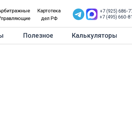
Арбитражные
Картотека
+7 (925) 686-7
+7 (495) 660-8
Управляющие
дел РФ
кротство
Оспаривание сделки должника, представительст
ы
Полезное
Калькуляторы