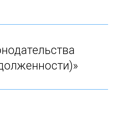
онодательства
адолженности)»