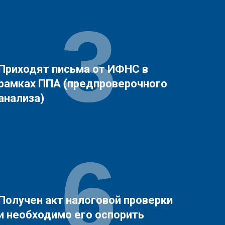
3
Приходят письма от ИФНС в
рамках ППА (предпроверочного
анализа)
6
Получен акт налоговой проверки
и необходимо его оспорить