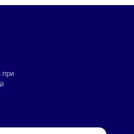
 при
ий