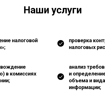
Наши услуги
ение налоговой
проверка кон
ч»;
налоговых рис
ровождение
анализ требов
о) в комиссиях
и определени
нии;
объема и вид
информации;