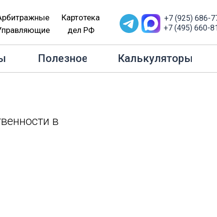
Арбитражные
Картотека
+7 (925) 686-7
+7 (495) 660-8
Управляющие
дел РФ
тво
Защита от субсидиарной ответственности в рамках 
ы
Полезное
Калькуляторы
твенности в