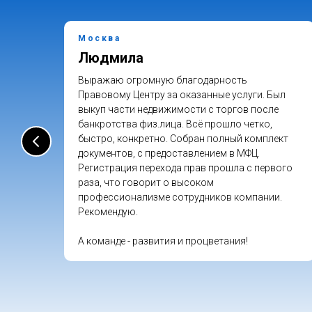
Москва
Людмила
нтра
Выражаю огромную благодарность
щь.
Правовому Центру за оказанные услуги. Был
выкуп части недвижимости с торгов после
банкротства физ.лица. Всё прошло четко,
быстро, конкретно. Собран полный комплект
документов, с предоставлением в МФЦ.
т
Регистрация перехода прав прошла с первого
ает.
раза, что говорит о высоком
лем
профессионализме сотрудников компании.
Рекомендую.
А команде - развития и процветания!