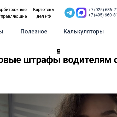
Арбитражные
Картотека
+7 (925) 686-7
+7 (495) 660-8
Управляющие
дел РФ
авная
Медиа
Видео: Новые штрафы водителям с 1 апр
ы
Полезное
Калькуляторы
овые штрафы водителям с