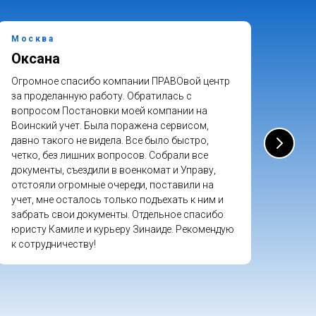
Москва
Мос
Оксана
Дм
Огромное спасибо компании ПРАВОвой центр
Знак
за проделанную работу. Обратилась с
комп
вопросом Постановки моей компании на
Офор
Воинский учет. Была поражена сервисом,
всё 
давно такого не видела. Все было быстро,
вопр
четко, без лишних вопросов. Собрали все
устр
документы, съездили в военкомат и Управу,
непр
отстояли огромные очереди, поставили на
учет, мне осталось только подъехать к ним и
забрать свои документы. Отдельное спасибо
юристу Камиле и курьеру Зинаиде. Рекомендую
к сотрудничеству!