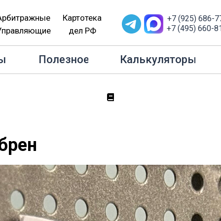
Арбитражные
Картотека
+7 (925) 686-7
+7 (495) 660-8
Управляющие
дел РФ
Главная
Полезное
Цифровой рубль одобрен
ы
Полезное
Калькуляторы
брен