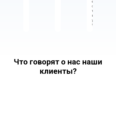
е
с
т
в
у
!
Что говорят о нас наши
клиенты?