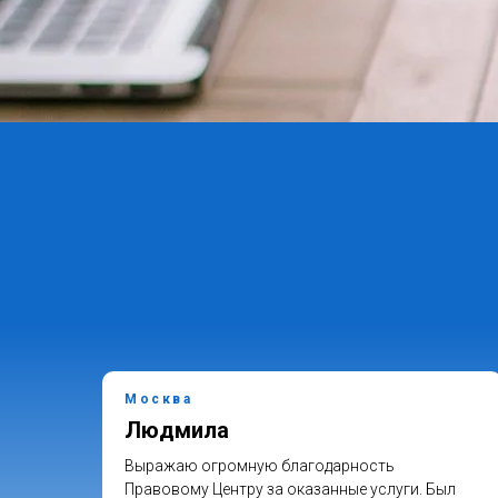
Москва
Людмила
нтра
Выражаю огромную благодарность
щь.
Правовому Центру за оказанные услуги. Был