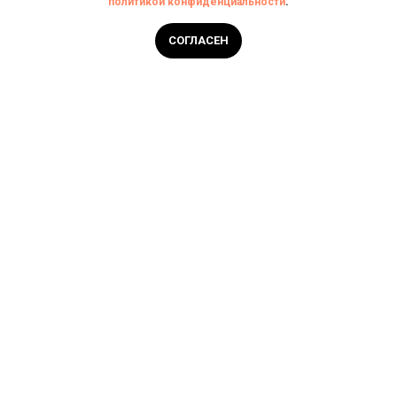
политикой конфиденциальности
.
Написать в чат
СОГЛАСЕН
Главная
Услуги
О компании
Контакты
РЕКЛАМУ В ТЕЛЕГРАМЕ БЛОКИРУЮТ