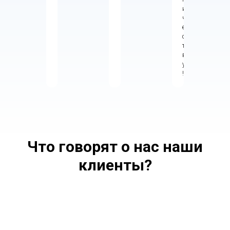
и
ч
е
с
т
в
у
!
Что говорят о нас наши
клиенты?