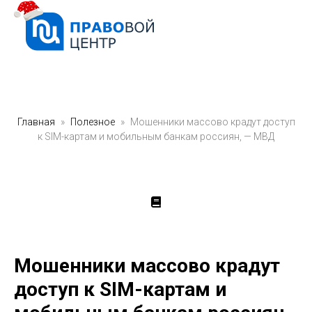
Главная
Полезное
Мошенники массово крадут доступ
к SIM-картам и мобильным банкам россиян, — МВД
Мошенники массово крадут
доступ к SIM-картам и