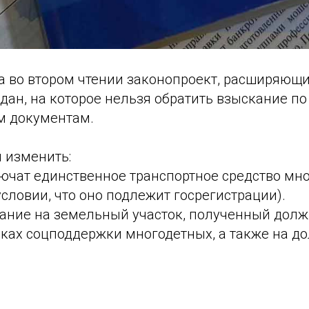
а во втором чтении законопроект, расширяющ
ан, на которое нельзя обратить взыскание по
м документам.
 изменить:
лючат единственное транспортное средство мн
словии, что оно подлежит госрегистрации).
скание на земельный участок, полученный дол
ках соцподдержки многодетных, а также на до