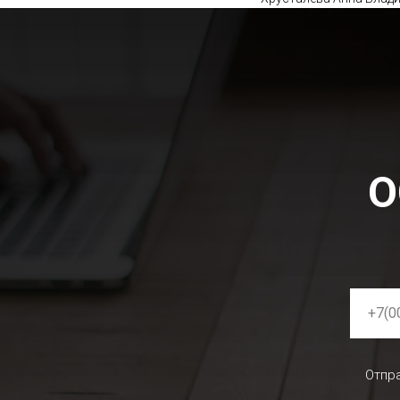
О
Отпра