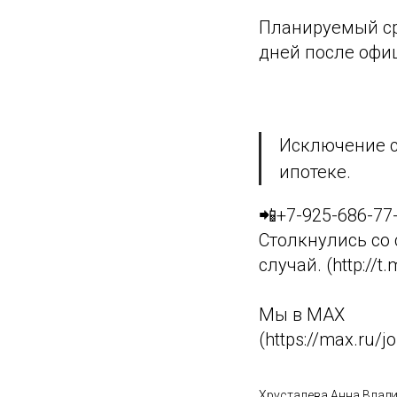
Планируемый ср
дней после офи
Исключение со
ипотеке.
📲
+7-925-686-77
Столкнулись со
случай. (http://t
Мы в МАХ
(https://max.ru
Хрусталева Анна Влад