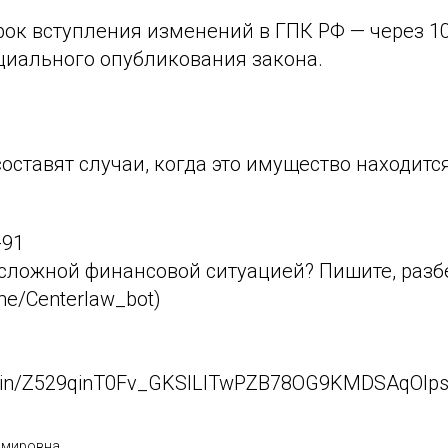
ок вступления изменений в ГПК РФ — через 1
циального опубликования закона.
ставят случаи, когда это имущество находится
-91
 сложной финансовой ситуацией? Пишите, раз
.me/Centerlaw_bot)
/join/Z529qinT0Fv_GKSlLlTwPZB78OG9KMDSAqOlps
имировна