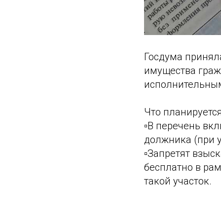
Госдума принял
имущества гражд
исполнительны
Что планируется
▫️В перечень вк
должника (при у
▫️Запретят взы
бесплатно в рам
такой участок.