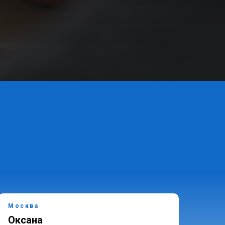
Москва
Мос
Оксана
Дм