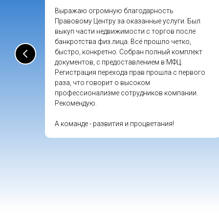
нтра
Выражаю огромную благодарность
щь.
Правовому Центру за оказанные услуги. Был
выкуп части недвижимости с торгов после
банкротства физ.лица. Всё прошло четко,
быстро, конкретно. Собран полный комплект
документов, с предоставлением в МФЦ.
т
Регистрация перехода прав прошла с первого
ает.
раза, что говорит о высоком
лем
профессионализме сотрудников компании.
Рекомендую.
А команде - развития и процветания!