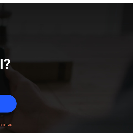
Ы?
данных