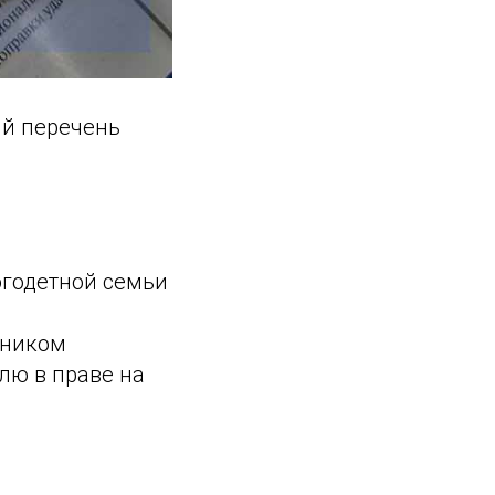
ий перечень
огодетной семьи
жником
лю в праве на