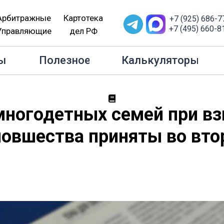
Арбитражные
Картотека
+7 (925) 686-7
+7 (495) 660-8
Управляющие
дел РФ
щита многодетных семей при взыскании долгов: новшества
ы
Полезное
Калькуляторы
многодетных семей при в
новшества приняты во вт