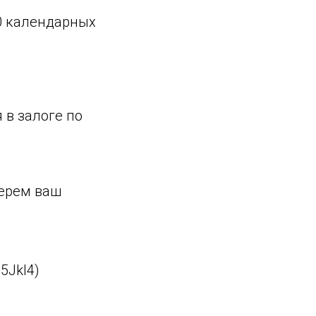
0 календарных
 в залоге по
берем ваш
5Jkl4)