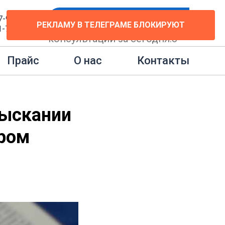
7-91
Бесплатная консультация
РЕКЛАМУ В ТЕЛЕГРАМЕ БЛОКИРУЮТ
1-77
консультаций за сегодня:
3
 приняты во втором чтении
Контакты
Прайс
О нас
зыскании
ором