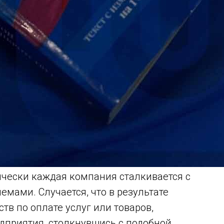
ически каждая компания сталкивается с
ами. Случается, что в результате
тв по оплате услуг или товаров,
дприятия, столкнувшись с подобной