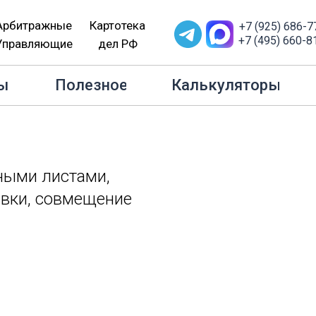
Арбитражные
Картотека
+7 (925) 686-7
+7 (495) 660-8
Управляющие
дел РФ
 сотрудников с больничными листами, отпускными, с зарпла
ы
Полезное
Калькуляторы
ными листами,
авки, совмещение