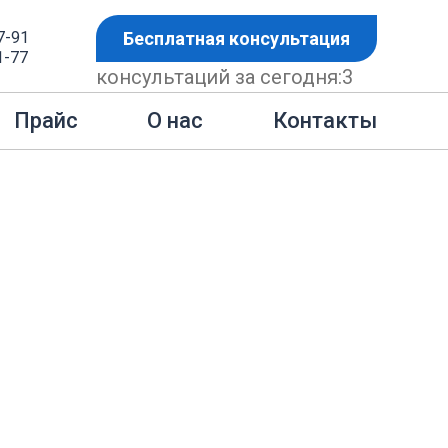
7-91
Бесплатная консультация
1-77
консультаций за сегодня:
3
той полставки, совмещение должностей и тд.
Контакты
Прайс
О нас