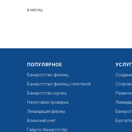
в месяц
ПОПУЛЯРНОЕ
УСЛУ
Банкротство физлиц
Создани
Банкротство физлиц с ипотекой
Сопрово
Банкротство юрлиц
Развити
Налоговая проверка
Ликвида
Ликвидация фирмы
Банкрот
Воинский учет
Бухгалт
Гайд по банкротству