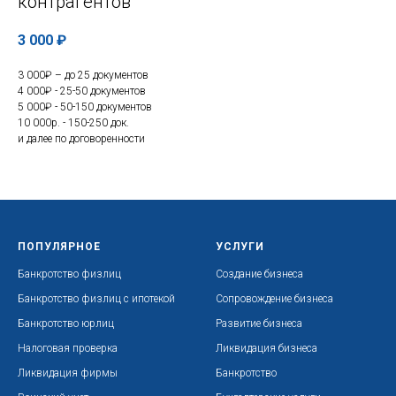
контрагентов
3 000
₽
3 000₽ – до 25 документов
4 000₽ - 25-50 документов
5 000₽ - 50-150 документов
10 000р. - 150-250 док.
и далее по договоренности
ПОПУЛЯРНОЕ
УСЛУГИ
Банкротство физлиц
Создание бизнеса
Банкротство физлиц с ипотекой
Сопровождение бизнеса
Банкротство юрлиц
Развитие бизнеса
Налоговая проверка
Ликвидация бизнеса
Ликвидация фирмы
Банкротство