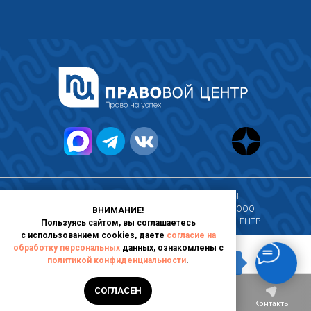
2026 © Все права защищены.
г. Москва, ИНН
Политика
9717102080, ООО
ВНИМАНИЕ!
конфиденциальности
"ПРАВОВОЙ ЦЕНТР
Пользуясь сайтом, вы соглашаетесь
с использованием cookies, даете
согласие на
обработку персональных
данных, ознакомлены с
политикой конфиденциальности
.
Написать в чат
СОГЛАСЕН
Главная
Услуги
О компании
Контакты