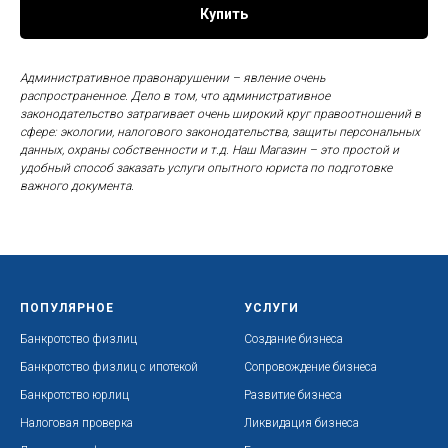
Купить
Административное правонарушении – явление очень
распространенное. Дело в том, что административное
законодательство затрагивает очень широкий круг правоотношений в
сфере: экологии, налогового законодательства, защиты персональных
данных, охраны собственности и т.д.
Наш Магазин – это простой и
удобный способ заказать услуги опытного юриста по подготовке
важного документа.
ПОПУЛЯРНОЕ
УСЛУГИ
Банкротство физлиц
Создание бизнеса
Банкротство физлиц с ипотекой
Сопровождение бизнеса
Банкротство юрлиц
Развитие бизнеса
Налоговая проверка
Ликвидация бизнеса